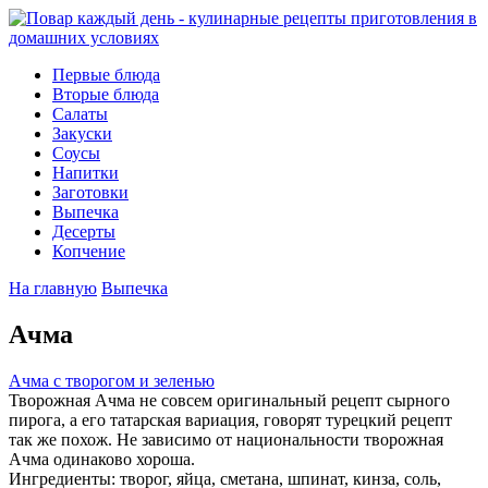
Первые блюда
Вторые блюда
Салаты
Закуски
Соусы
Напитки
Заготовки
Выпечка
Десерты
Копчение
На главную
Выпечка
Ачма
Ачма с творогом и зеленью
Творожная Ачма не совсем оригинальный рецепт сырного
пирога, а его татарская вариация, говорят турецкий рецепт
так же похож. Не зависимо от национальности творожная
Ачма одинаково хороша.
Ингредиенты:
творог, яйца, сметана, шпинат, кинза, соль,