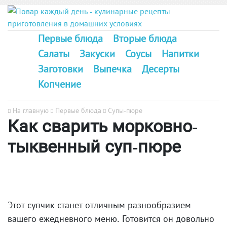
Первые блюда
Вторые блюда
Салаты
Закуски
Соусы
Напитки
Заготовки
Выпечка
Десерты
Копчение
На главную
Первые блюда
Супы-пюре
Как сварить морковно-
тыквенный суп-пюре
Этот супчик станет отличным разнообразием
вашего ежедневного меню. Готовится он довольно