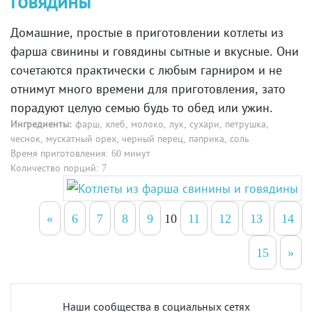
говядины
Домашние, простые в приготовлении котлеты из
фарша свинины и говядины сытные и вкусные. Они
сочетаются практически с любым гарниром и не
отнимут много времени для приготовления, зато
порадуют целую семью будь то обед или ужин.
Ингредиенты:
фарш, хлеб, молоко, лук, сухари, петрушка,
чеснок, мускатный орех, черный перец, паприка, соль
Время приготовления: 60 минут
Количество порций: 7
«
6
7
8
9
10
11
12
13
14
15
»
Наши сообщества в социальных сетях