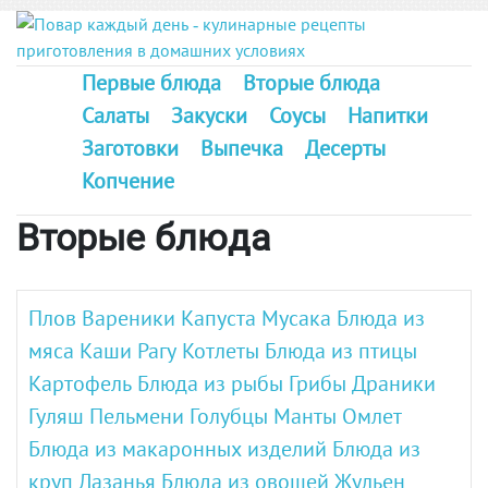
Первые блюда
Вторые блюда
Салаты
Закуски
Соусы
Напитки
Заготовки
Выпечка
Десерты
Копчение
Вторые блюда
Плов
Вареники
Капуста
Мусака
Блюда из
мяса
Каши
Рагу
Котлеты
Блюда из птицы
Картофель
Блюда из рыбы
Грибы
Драники
Гуляш
Пельмени
Голубцы
Манты
Омлет
Блюда из макаронных изделий
Блюда из
круп
Лазанья
Блюда из овощей
Жульен